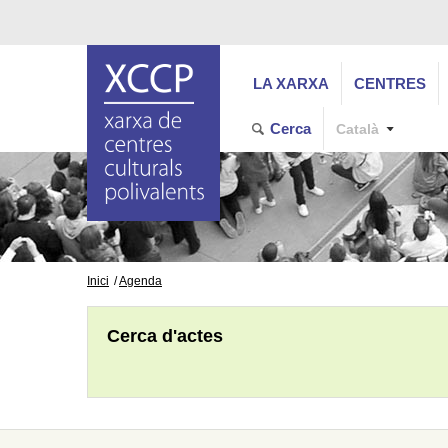
LA XARXA
CENTRES
Cerca
Català
Inici
Agenda
Cerca d'actes