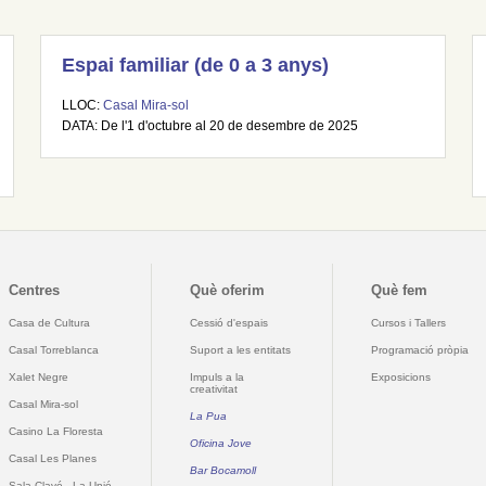
Espai familiar (de 0 a 3 anys)
LLOC:
Casal Mira-sol
DATA: De l'1 d'octubre al 20 de desembre de 2025
Centres
Què oferim
Què fem
Casa de Cultura
Cessió d'espais
Cursos i Tallers
Casal Torreblanca
Suport a les entitats
Programació pròpia
Xalet Negre
Impuls a la
Exposicions
creativitat
Casal Mira-sol
La Pua
Casino La Floresta
Oficina Jove
Casal Les Planes
Bar Bocamoll
Sala Clavé - La Unió