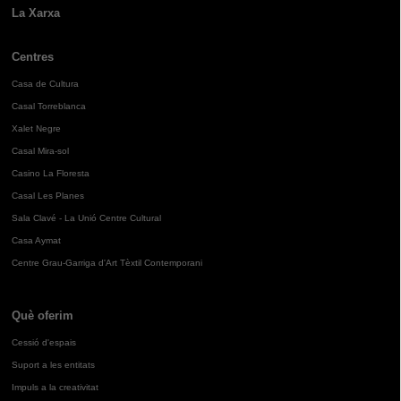
La Xarxa
Centres
Casa de Cultura
Casal Torreblanca
Xalet Negre
Casal Mira-sol
Casino La Floresta
Casal Les Planes
Sala Clavé - La Unió Centre Cultural
Casa Aymat
Centre Grau-Garriga d'Art Tèxtil Contemporani
Què oferim
Cessió d'espais
Suport a les entitats
Impuls a la creativitat