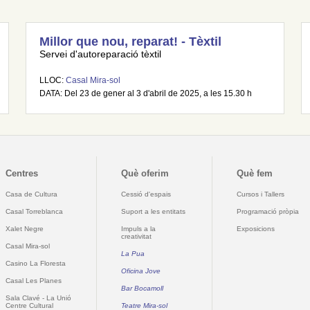
Millor que nou, reparat! - Tèxtil
Servei d'autoreparació tèxtil
LLOC:
Casal Mira-sol
DATA: Del 23 de gener al 3 d'abril de 2025, a les 15.30 h
Centres
Què oferim
Què fem
Casa de Cultura
Cessió d'espais
Cursos i Tallers
Casal Torreblanca
Suport a les entitats
Programació pròpia
Xalet Negre
Impuls a la
Exposicions
creativitat
Casal Mira-sol
La Pua
Casino La Floresta
Oficina Jove
Casal Les Planes
Bar Bocamoll
Sala Clavé - La Unió
Centre Cultural
Teatre Mira-sol