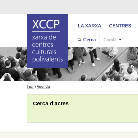
LA XARXA
CENTRES
Cerca
Català
Inici
Agenda
Cerca d'actes