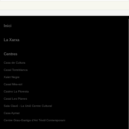
Inici
La Xarxa
Centres
Casa de Cultura
Casal Torreblanca
Xalet Negre
Casal Mira-sol
Casino La Floresta
Casal Les Planes
Sala Clavé - La Unió Centre Cultural
Casa Aymat
Centre Grau-Garriga d'Art Tèxtil Contemporani