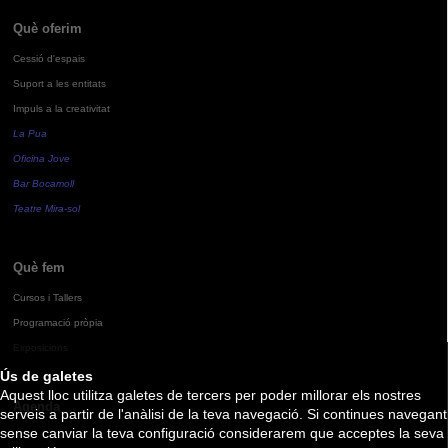
Què oferim
Cessió d'espais
Suport a les entitats
Impuls a la creativitat
La Pua
Oficina Jove
Bar Bocamoll
Teatre Mira-sol
Què fem
Cursos i Tallers
Programació pròpia
Exposicions
Ús de galetes
Aquest lloc utilitza galetes de tercers per poder millorar els nostres
Agenda
serveis a partir de l'anàlisi de la teva navegació. Si continues navegant
sense canviar la teva configuració considerarem que acceptes la seva