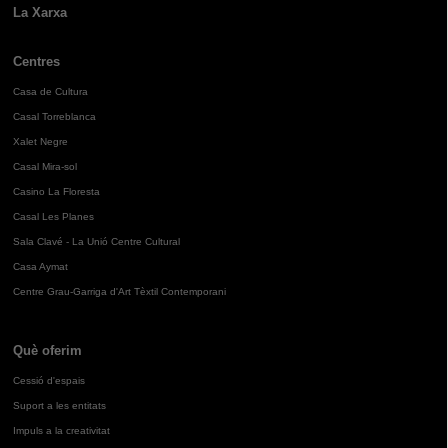
La Xarxa
Centres
Casa de Cultura
Casal Torreblanca
Xalet Negre
Casal Mira-sol
Casino La Floresta
Casal Les Planes
Sala Clavé - La Unió Centre Cultural
Casa Aymat
Centre Grau-Garriga d'Art Tèxtil Contemporani
Què oferim
Cessió d'espais
Suport a les entitats
Impuls a la creativitat