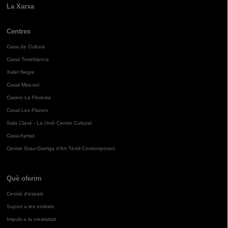
La Xarxa
Centres
Casa de Cultura
Casal Torreblanca
Xalet Negre
Casal Mira-sol
Casino La Floresta
Casal Les Planes
Sala Clavé - La Unió Centre Cultural
Casa Aymat
Centre Grau-Garriga d'Art Tèxtil Contemporani
Què oferim
Cessió d'espais
Suport a les entitats
Impuls a la creativitat