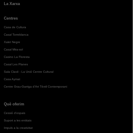
La Xarxa
Centres
Casa de Cultura
Casal Torreblanca
Xalet Negre
Casal Mira-sol
Casino La Floresta
Casal Les Planes
Sala Clavé - La Unió Centre Cultural
Casa Aymat
Centre Grau-Garriga d'Art Tèxtil Contemporani
Què oferim
Cessió d'espais
Suport a les entitats
Impuls a la creativitat