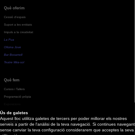
Què oferim
Cessió d'espais
Suport a les entitats
Impuls a la creativitat
La Pua
Oficina Jove
Bar Bocamoll
Teatre Mira-sol
Què fem
Cursos i Tallers
Programació pròpia
Exposicions
Ús de galetes
Aquest lloc utilitza galetes de tercers per poder millorar els nostres
Agenda
serveis a partir de l'anàlisi de la teva navegació. Si continues navegant
sense canviar la teva configuració considerarem que acceptes la seva