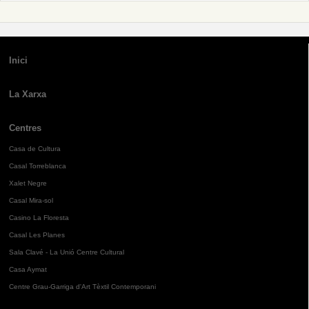
Inici
La Xarxa
Centres
Casa de Cultura
Casal Torreblanca
Xalet Negre
Casal Mira-sol
Casino La Floresta
Casal Les Planes
Sala Clavé - La Unió Centre Cultural
Casa Aymat
Centre Grau-Garriga d'Art Tèxtil Contemporani