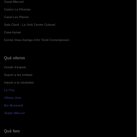
Casal Mira-sol
Casino La Floresta
Casal Les Planes
Sala Clavé - La Unió Centre Cultural
Casa Aymat
Centre Grau-Garriga d'Art Tèxtil Contemporani
Què oferim
Cessió d'espais
Suport a les entitats
Impuls a la creativitat
La Pua
Oficina Jove
Bar Bocamoll
Teatre Mira-sol
Què fem