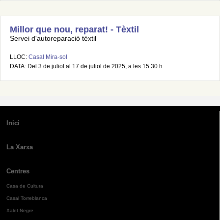
Millor que nou, reparat! - Tèxtil
Servei d'autoreparació tèxtil
LLOC:
Casal Mira-sol
DATA: Del 3 de juliol al 17 de juliol de 2025, a les 15.30 h
Inici
La Xarxa
Centres
Casa de Cultura
Casal Torreblanca
Xalet Negre