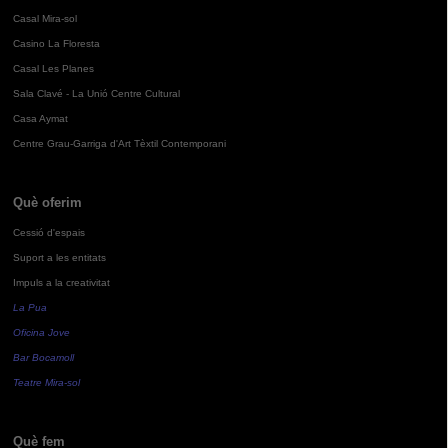
Casal Mira-sol
Casino La Floresta
Casal Les Planes
Sala Clavé - La Unió Centre Cultural
Casa Aymat
Centre Grau-Garriga d'Art Tèxtil Contemporani
Què oferim
Cessió d'espais
Suport a les entitats
Impuls a la creativitat
La Pua
Oficina Jove
Bar Bocamoll
Teatre Mira-sol
Què fem