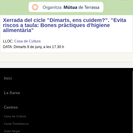
Xerrada del cicle "Dimarts, ens cuidem?". "Evita
riscos a taula: Bones pràctiques d'higiene
alimentària"
LLOC:
Casa de Cultura
DATA: Dimarts 9 de juny, a les 17.30 h
Inici
La Xarxa
Centres
Casa de Cultura
Casal Torreblanca
Xalet Negre