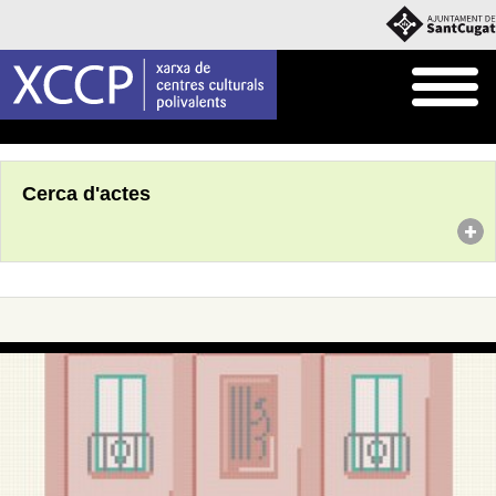
Inici
Agenda
Cerca d'actes