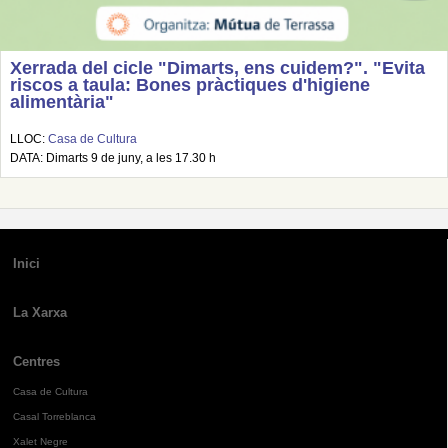
Xerrada del cicle "Dimarts, ens cuidem?". "Evita
riscos a taula: Bones pràctiques d'higiene
alimentària"
LLOC:
Casa de Cultura
DATA: Dimarts 9 de juny, a les 17.30 h
Inici
La Xarxa
Centres
Casa de Cultura
Casal Torreblanca
Xalet Negre