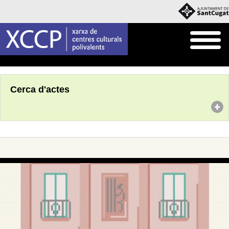
Inici
Agenda
Cerca d'actes