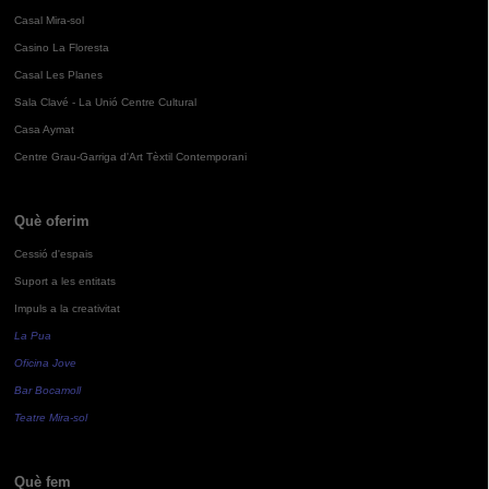
Casal Mira-sol
Casino La Floresta
Casal Les Planes
Sala Clavé - La Unió Centre Cultural
Casa Aymat
Centre Grau-Garriga d'Art Tèxtil Contemporani
Què oferim
Cessió d'espais
Suport a les entitats
Impuls a la creativitat
La Pua
Oficina Jove
Bar Bocamoll
Teatre Mira-sol
Què fem