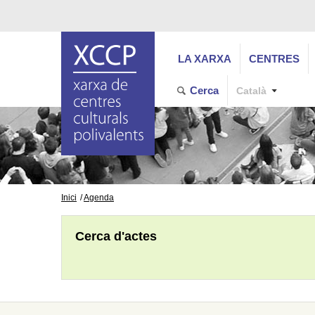
LA XARXA
CENTRES
Cerca
Català
Inici
Agenda
Cerca d'actes