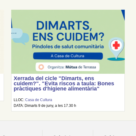
Xerrada del cicle "Dimarts, ens
cuidem?". "Evita riscos a taula: Bones
pràctiques d'higiene alimentària"
LLOC:
Casa de Cultura
DATA: Dimarts 9 de juny, a les 17.30 h