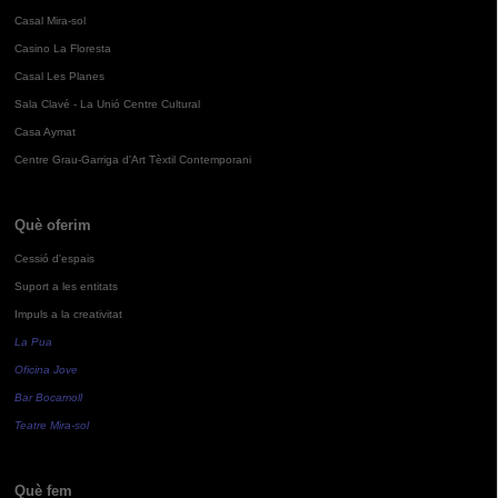
Casal Mira-sol
Casino La Floresta
Casal Les Planes
Sala Clavé - La Unió Centre Cultural
Casa Aymat
Centre Grau-Garriga d'Art Tèxtil Contemporani
Què oferim
Cessió d'espais
Suport a les entitats
Impuls a la creativitat
La Pua
Oficina Jove
Bar Bocamoll
Teatre Mira-sol
Què fem