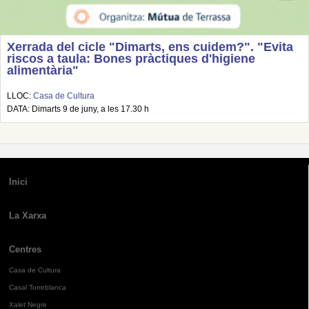
Xerrada del cicle "Dimarts, ens cuidem?". "Evita
riscos a taula: Bones pràctiques d'higiene
alimentària"
LLOC:
Casa de Cultura
DATA: Dimarts 9 de juny, a les 17.30 h
Inici
La Xarxa
Centres
Casa de Cultura
Casal Torreblanca
Xalet Negre