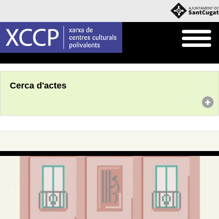
Inici
Agenda
Cerca d'actes