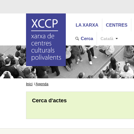
LA XARXA
CENTRES
Cerca
Català
Inici
Agenda
Cerca d'actes