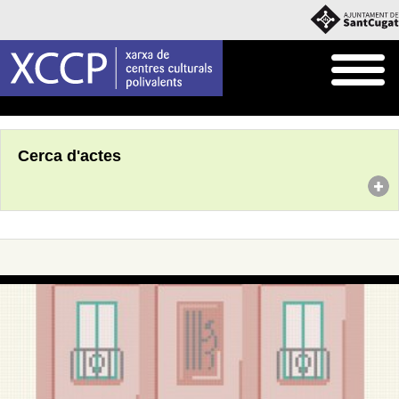
Inici
Agenda
Cerca d'actes