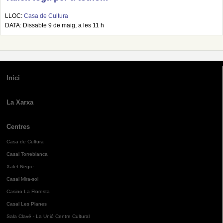
LLOC:
Casa de Cultura
DATA: Dissabte 9 de maig, a les 11 h
Inici
La Xarxa
Centres
Casa de Cultura
Casal Torreblanca
Xalet Negre
Casal Mira-sol
Casino La Floresta
Casal Les Planes
Sala Clavé - La Unió Centre Cultural