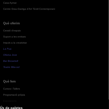
Casa Aymat
Centre Grau-Garriga d'Art Tèxtil Contemporani
Què oferim
Cessió d'espais
Suport a les entitats
Impuls a la creativitat
La Pua
Oficina Jove
Bar Bocamoll
Teatre Mira-sol
Què fem
Cursos i Tallers
Programació pròpia
Exposicions
Ús de galetes