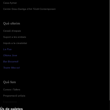
Casa Aymat
Centre Grau-Garriga d'Art Tèxtil Contemporani
Què oferim
Cessió d'espais
Suport a les entitats
Impuls a la creativitat
La Pua
Oficina Jove
Bar Bocamoll
Teatre Mira-sol
Què fem
Cursos i Tallers
Programació pròpia
Exposicions
Ús de galetes