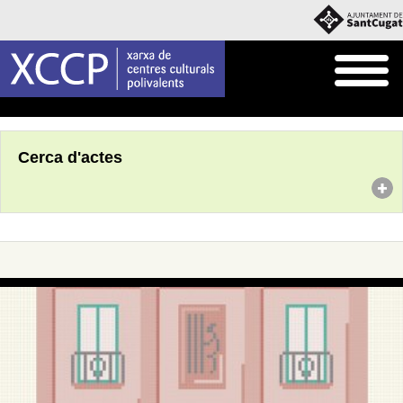
Inici
Agenda
Cerca d'actes