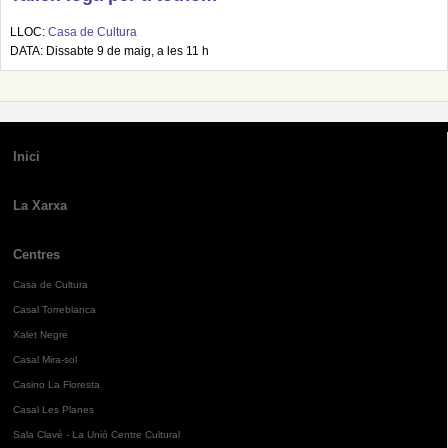
LLOC:
Casa de Cultura
DATA: Dissabte 9 de maig, a les 11 h
Inici
La Xarxa
Centres
Casa de Cultura
Casal Torreblanca
Xalet Negre
Casal Mira-sol
Casino La Floresta
Casal Les Planes
Sala Clavé - La Unió Centre Cultural