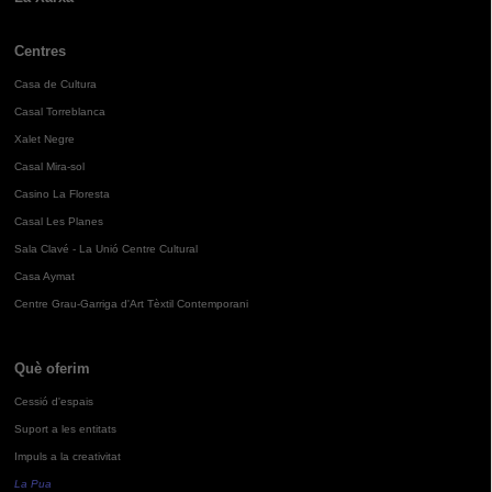
Centres
Casa de Cultura
Casal Torreblanca
Xalet Negre
Casal Mira-sol
Casino La Floresta
Casal Les Planes
Sala Clavé - La Unió Centre Cultural
Casa Aymat
Centre Grau-Garriga d'Art Tèxtil Contemporani
Què oferim
Cessió d'espais
Suport a les entitats
Impuls a la creativitat
La Pua