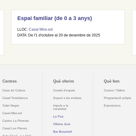
Espai familiar (de 0 a 3 anys)
LLOC:
Casal Mira-sol
DATA: De l'1 d'octubre al 20 de desembre de 2025
Centres
Què oferim
Què fem
Casa de Cultura
Cessió d'espais
Cursos i Tallers
Casal Torreblanca
Suport a les entitats
Programació pròpia
Xalet Negre
Impuls a la
Exposicions
creativitat
Casal Mira-sol
La Pua
Casino La Floresta
Oficina Jove
Casal Les Planes
Bar Bocamoll
Sala Clavé - La Unió