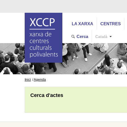
LA XARXA
CENTRES
Cerca
Català
Inici
Agenda
Cerca d'actes