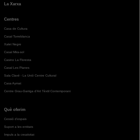
La Xarxa
Centres
Casa de Cultura
Casal Torreblanca
Xalet Negre
Casal Mira-sol
Casino La Floresta
Casal Les Planes
Sala Clavé - La Unió Centre Cultural
Casa Aymat
Centre Grau-Garriga d'Art Tèxtil Contemporani
Què oferim
Cessió d'espais
Suport a les entitats
Impuls a la creativitat