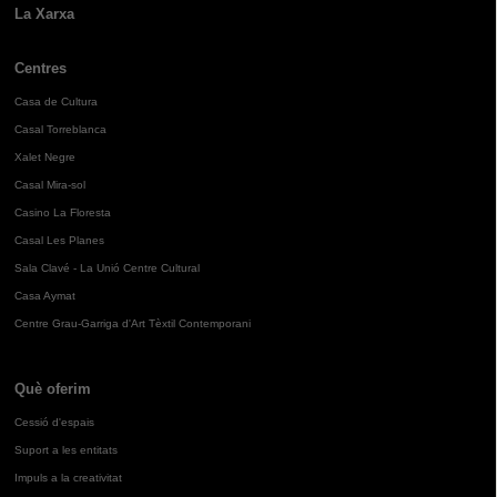
La Xarxa
Centres
Casa de Cultura
Casal Torreblanca
Xalet Negre
Casal Mira-sol
Casino La Floresta
Casal Les Planes
Sala Clavé - La Unió Centre Cultural
Casa Aymat
Centre Grau-Garriga d'Art Tèxtil Contemporani
Què oferim
Cessió d'espais
Suport a les entitats
Impuls a la creativitat