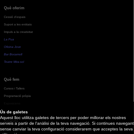
Què oferim
Cessió d'espais
Suport a les entitats
Impuls a la creativitat
La Pua
Oficina Jove
Bar Bocamoll
Teatre Mira-sol
Què fem
Cursos i Tallers
Programació pròpia
Exposicions
Ús de galetes
Aquest lloc utilitza galetes de tercers per poder millorar els nostres
Agenda
serveis a partir de l'anàlisi de la teva navegació. Si continues navegant
sense canviar la teva configuració considerarem que acceptes la seva