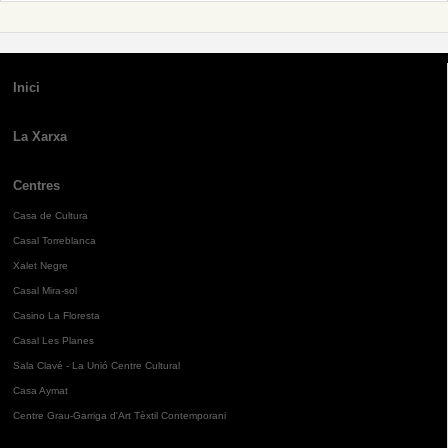
Inici
La Xarxa
Centres
Casa de Cultura
Casal Torreblanca
Xalet Negre
Casal Mira-sol
Casino La Floresta
Casal Les Planes
Sala Clavé - La Unió Centre Cultural
Casa Aymat
Centre Grau-Garriga d'Art Tèxtil Contemporani