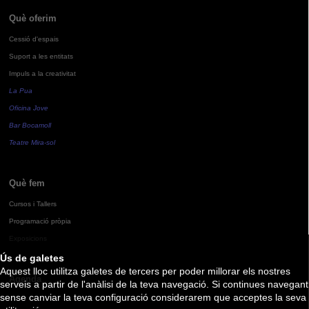
Què oferim
Cessió d'espais
Suport a les entitats
Impuls a la creativitat
La Pua
Oficina Jove
Bar Bocamoll
Teatre Mira-sol
Què fem
Cursos i Tallers
Programació pròpia
Exposicions
Ús de galetes
Aquest lloc utilitza galetes de tercers per poder millorar els nostres
Agenda
serveis a partir de l'anàlisi de la teva navegació. Si continues navegant
sense canviar la teva configuració considerarem que acceptes la seva