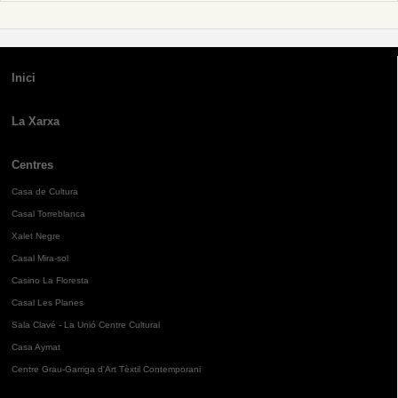
Inici
La Xarxa
Centres
Casa de Cultura
Casal Torreblanca
Xalet Negre
Casal Mira-sol
Casino La Floresta
Casal Les Planes
Sala Clavé - La Unió Centre Cultural
Casa Aymat
Centre Grau-Garriga d'Art Tèxtil Contemporani