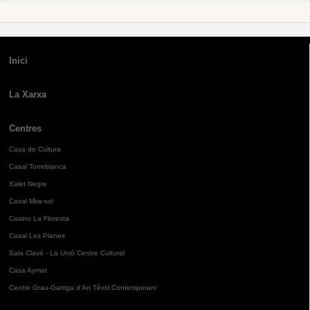
Inici
La Xarxa
Centres
Casa de Cultura
Casal Torreblanca
Xalet Negre
Casal Mira-sol
Casino La Floresta
Casal Les Planes
Sala Clavé - La Unió Centre Cultural
Casa Aymat
Centre Grau-Garriga d'Art Tèxtil Contemporani