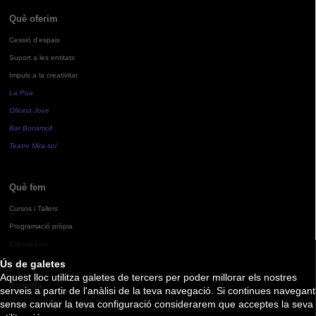
Què oferim
Cessió d'espais
Suport a les entitats
Impuls a la creativitat
La Pua
Oficina Jove
Bar Bocamoll
Teatre Mira-sol
Què fem
Cursos i Tallers
Programació pròpia
Exposicions
Ús de galetes
Aquest lloc utilitza galetes de tercers per poder millorar els nostres
Agenda
serveis a partir de l'anàlisi de la teva navegació. Si continues navegant
sense canviar la teva configuració considerarem que acceptes la seva