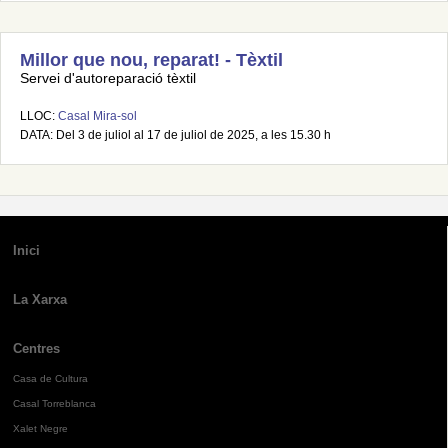
Millor que nou, reparat! - Tèxtil
Servei d'autoreparació tèxtil
LLOC:
Casal Mira-sol
DATA: Del 3 de juliol al 17 de juliol de 2025, a les 15.30 h
Inici
La Xarxa
Centres
Casa de Cultura
Casal Torreblanca
Xalet Negre