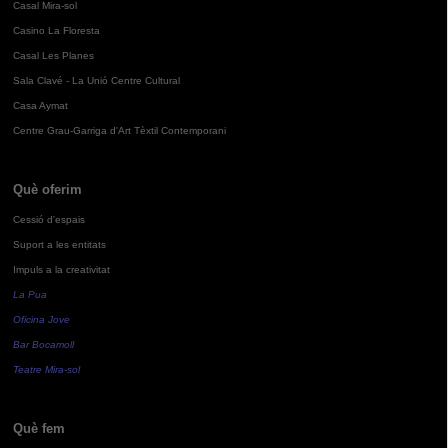
Casal Mira-sol
Casino La Floresta
Casal Les Planes
Sala Clavé - La Unió Centre Cultural
Casa Aymat
Centre Grau-Garriga d'Art Tèxtil Contemporani
Què oferim
Cessió d'espais
Suport a les entitats
Impuls a la creativitat
La Pua
Oficina Jove
Bar Bocamoll
Teatre Mira-sol
Què fem