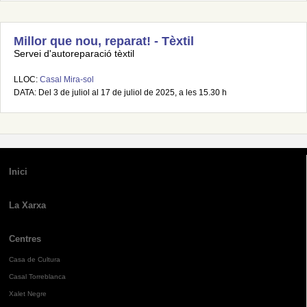
Millor que nou, reparat! - Tèxtil
Servei d'autoreparació tèxtil
LLOC:
Casal Mira-sol
DATA: Del 3 de juliol al 17 de juliol de 2025, a les 15.30 h
Inici
La Xarxa
Centres
Casa de Cultura
Casal Torreblanca
Xalet Negre