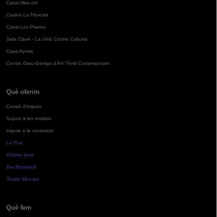
Casal Mira-sol
Casino La Floresta
Casal Les Planes
Sala Clavé - La Unió Centre Cultural
Casa Aymat
Centre Grau-Garriga d'Art Tèxtil Contemporani
Què oferim
Cessió d'espais
Suport a les entitats
Impuls a la creativitat
La Pua
Oficina Jove
Bar Bocamoll
Teatre Mira-sol
Què fem