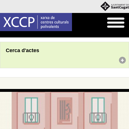
Inici
Agenda
Cerca d'actes