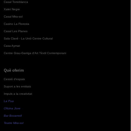
Casal Torreblanca
Xalet Negre
Casal Mira-sol
Casino La Floresta
Casal Les Planes
Sala Clavé - La Unió Centre Cultural
Casa Aymat
Centre Grau-Garriga d'Art Tèxtil Contemporani
Què oferim
Cessió d'espais
Suport a les entitats
Impuls a la creativitat
La Pua
Oficina Jove
Bar Bocamoll
Teatre Mira-sol