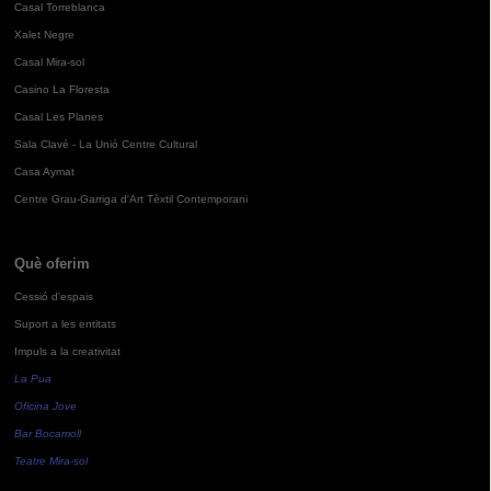
Casal Torreblanca
Xalet Negre
Casal Mira-sol
Casino La Floresta
Casal Les Planes
Sala Clavé - La Unió Centre Cultural
Casa Aymat
Centre Grau-Garriga d'Art Tèxtil Contemporani
Què oferim
Cessió d'espais
Suport a les entitats
Impuls a la creativitat
La Pua
Oficina Jove
Bar Bocamoll
Teatre Mira-sol