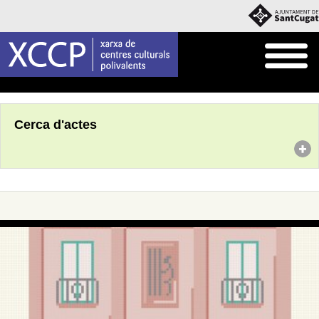
Inici
Agenda
Cerca d'actes