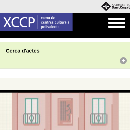
Inici
Agenda
Cerca d'actes