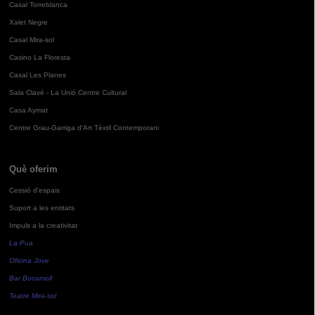
Casal Torreblanca
Xalet Negre
Casal Mira-sol
Casino La Floresta
Casal Les Planes
Sala Clavé - La Unió Centre Cultural
Casa Aymat
Centre Grau-Garriga d'Art Tèxtil Contemporani
Què oferim
Cessió d'espais
Suport a les entitats
Impuls a la creativitat
La Pua
Oficina Jove
Bar Bocamoll
Teatre Mira-sol