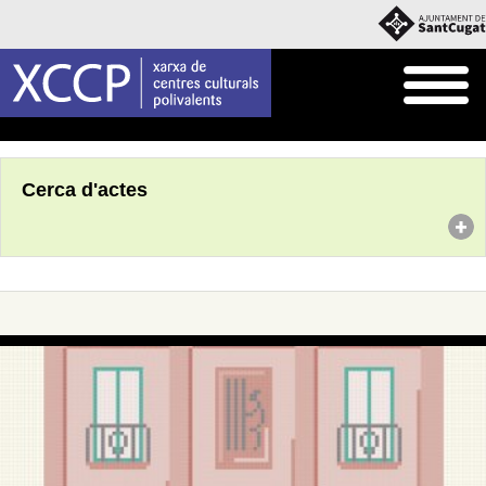
Inici
Agenda
Cerca d'actes