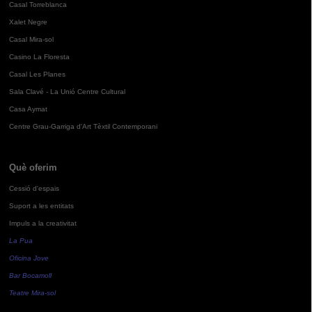
Casal Torreblanca
Xalet Negre
Casal Mira-sol
Casino La Floresta
Casal Les Planes
Sala Clavé - La Unió Centre Cultural
Casa Aymat
Centre Grau-Garriga d'Art Tèxtil Contemporani
Què oferim
Cessió d'espais
Suport a les entitats
Impuls a la creativitat
La Pua
Oficina Jove
Bar Bocamoll
Teatre Mira-sol