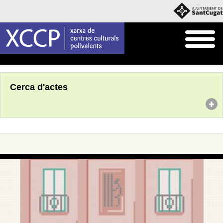
Inici
Agenda
Cerca d'actes