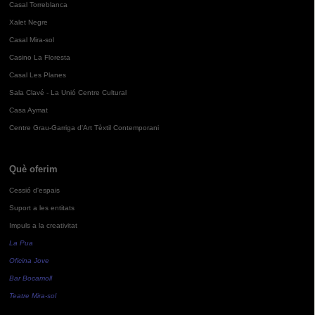
Casal Torreblanca
Xalet Negre
Casal Mira-sol
Casino La Floresta
Casal Les Planes
Sala Clavé - La Unió Centre Cultural
Casa Aymat
Centre Grau-Garriga d'Art Tèxtil Contemporani
Què oferim
Cessió d'espais
Suport a les entitats
Impuls a la creativitat
La Pua
Oficina Jove
Bar Bocamoll
Teatre Mira-sol