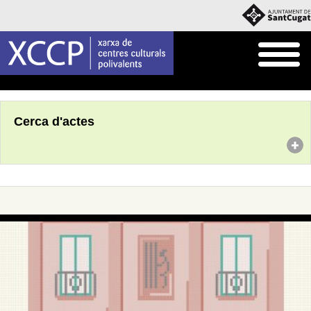
Inici
Agenda
Cerca d'actes