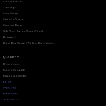
Casal Torreblanca
Xalet Negre
Casal Mira-sol
Casino La Floresta
Casal Les Planes
Sala Clavé - La Unió Centre Cultural
Casa Aymat
Centre Grau-Garriga d'Art Tèxtil Contemporani
Què oferim
Cessió d'espais
Suport a les entitats
Impuls a la creativitat
La Pua
Oficina Jove
Bar Bocamoll
Teatre Mira-sol