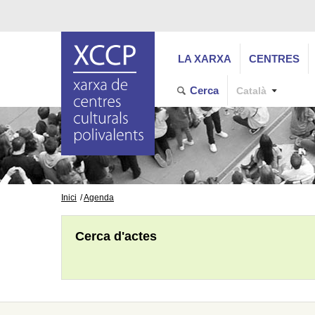
LA XARXA
CENTRES
Cerca
Català
Inici
Agenda
Cerca d'actes