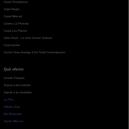
Casal Torreblanca
Xalet Negre
Casal Mira-sol
Casino La Floresta
Casal Les Planes
Sala Clavé - La Unió Centre Cultural
Casa Aymat
Centre Grau-Garriga d'Art Tèxtil Contemporani
Què oferim
Cessió d'espais
Suport a les entitats
Impuls a la creativitat
La Pua
Oficina Jove
Bar Bocamoll
Teatre Mira-sol