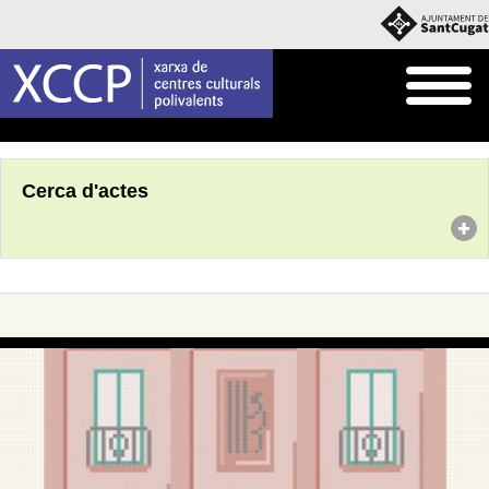
Inici
Agenda
Cerca d'actes