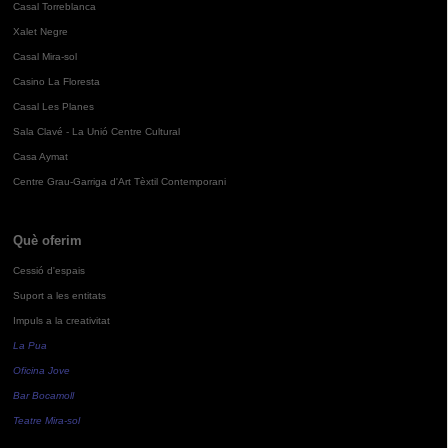
Casal Torreblanca
Xalet Negre
Casal Mira-sol
Casino La Floresta
Casal Les Planes
Sala Clavé - La Unió Centre Cultural
Casa Aymat
Centre Grau-Garriga d'Art Tèxtil Contemporani
Què oferim
Cessió d'espais
Suport a les entitats
Impuls a la creativitat
La Pua
Oficina Jove
Bar Bocamoll
Teatre Mira-sol