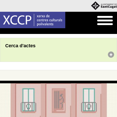
Inici
Agenda
Cerca d'actes