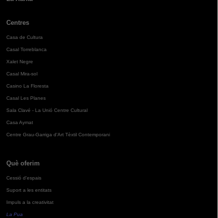
Centres
Casa de Cultura
Casal Torreblanca
Xalet Negre
Casal Mira-sol
Casino La Floresta
Casal Les Planes
Sala Clavé - La Unió Centre Cultural
Casa Aymat
Centre Grau-Garriga d'Art Tèxtil Contemporani
Què oferim
Cessió d'espais
Suport a les entitats
Impuls a la creativitat
La Pua