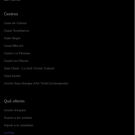
Centres
Casa de Cultura
Casal Torreblanca
Xalet Negre
Casal Mira-sol
Casino La Floresta
Casal Les Planes
Sala Clavé - La Unió Centre Cultural
Casa Aymat
Centre Grau-Garriga d'Art Tèxtil Contemporani
Què oferim
Cessió d'espais
Suport a les entitats
Impuls a la creativitat
La Pua