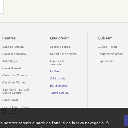
Centres
Què oferim
Què fem
Casa de Cultura
Cessió d'espais
Cursos i Tallers
Casal Torreblanca
Suport a les entitats
Programació pròpia
Xalet Negre
Impuls a la
Exposicions
creativitat
Casal Mira-sol
La Pua
Casino La Floresta
Oficina Jove
Casal Les Planes
Bar Bocamoll
Sala Clavé - La Unió
Centre Cultural
Teatre Mira-sol
Casa Aymat
Centre Grau-Garriga
d'Art Tèxtil
Contemporani
ls nostres serveis a partir de l'anàlisi de la teva navegació. Si