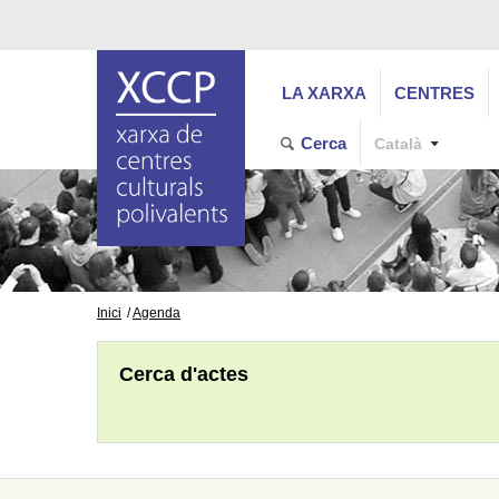
LA XARXA
CENTRES
Cerca
Català
Inici
Agenda
Cerca d'actes