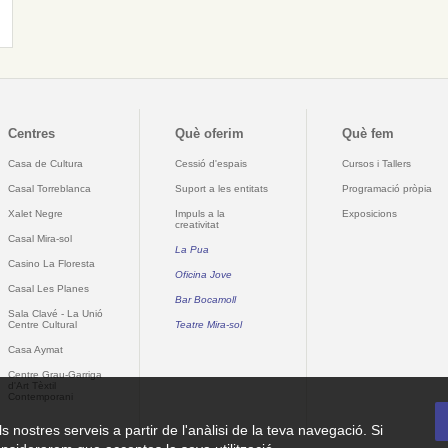
Centres
Què oferim
Què fem
Casa de Cultura
Cessió d'espais
Cursos i Tallers
Casal Torreblanca
Suport a les entitats
Programació pròpia
Xalet Negre
Impuls a la
Exposicions
creativitat
Casal Mira-sol
La Pua
Casino La Floresta
Oficina Jove
Casal Les Planes
Bar Bocamoll
Sala Clavé - La Unió
Centre Cultural
Teatre Mira-sol
Casa Aymat
Centre Grau-Garriga
d'Art Tèxtil
Contemporani
ls nostres serveis a partir de l'anàlisi de la teva navegació. Si