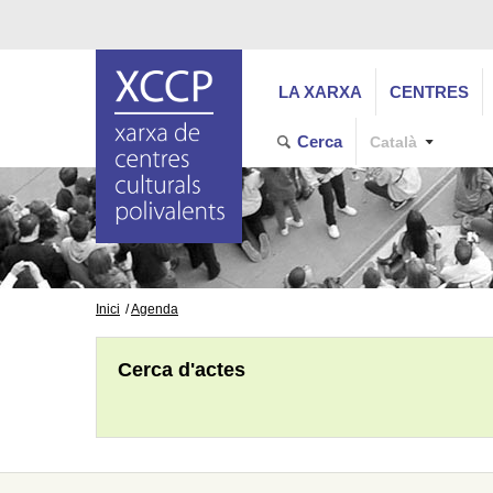
LA XARXA
CENTRES
Cerca
Català
Inici
Agenda
Cerca d'actes