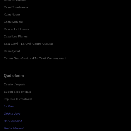
Casal Torreblanca
Xalet Negre
Casal Mira-sol
Casino La Floresta
Casal Les Planes
Sala Clavé - La Unió Centre Cultural
Casa Aymat
Centre Grau-Garriga d'Art Tèxtil Contemporani
Què oferim
Cessió d'espais
Suport a les entitats
Impuls a la creativitat
La Pua
Oficina Jove
Bar Bocamoll
Teatre Mira-sol