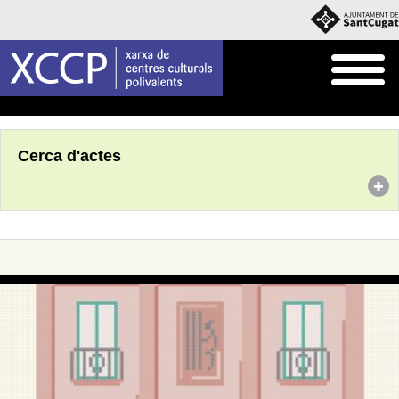
Inici
Agenda
Cerca d'actes