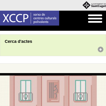
Inici
Agenda
Cerca d'actes