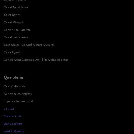
Casal Torreblanca
Xalet Negre
Casal Mira-sol
Casino La Floresta
Casal Les Planes
Sala Clavé - La Unió Centre Cultural
Casa Aymat
Centre Grau-Garriga d'Art Tèxtil Contemporani
Què oferim
Cessió d'espais
Suport a les entitats
Impuls a la creativitat
La Pua
Oficina Jove
Bar Bocamoll
Teatre Mira-sol