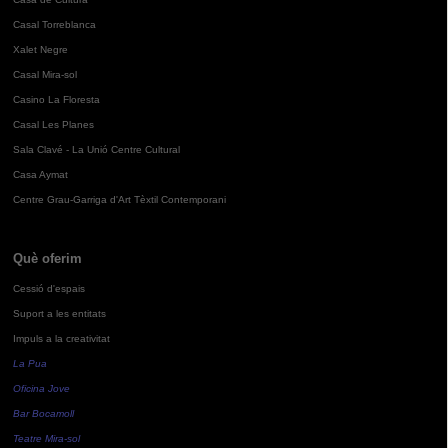
Casal Torreblanca
Xalet Negre
Casal Mira-sol
Casino La Floresta
Casal Les Planes
Sala Clavé - La Unió Centre Cultural
Casa Aymat
Centre Grau-Garriga d'Art Tèxtil Contemporani
Què oferim
Cessió d'espais
Suport a les entitats
Impuls a la creativitat
La Pua
Oficina Jove
Bar Bocamoll
Teatre Mira-sol