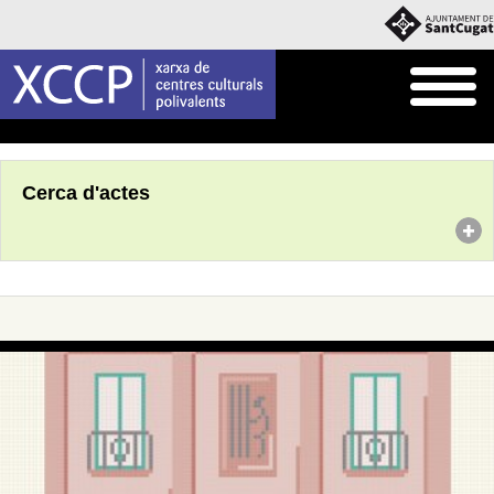
Inici
Agenda
Cerca d'actes