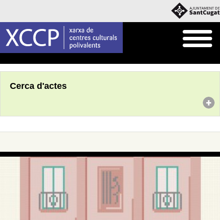
Inici
Agenda
Cerca d'actes