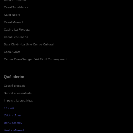
Casal Torreblanca
Xalet Negre
Casal Mira-sol
Casino La Floresta
Casal Les Planes
Sala Clavé - La Unió Centre Cultural
Casa Aymat
Centre Grau-Garriga d'Art Tèxtil Contemporani
Què oferim
Cessió d'espais
Suport a les entitats
Impuls a la creativitat
La Pua
Oficina Jove
Bar Bocamoll
Teatre Mira-sol