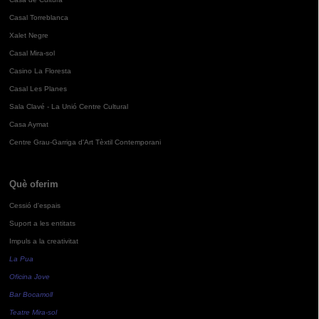
Casal Torreblanca
Xalet Negre
Casal Mira-sol
Casino La Floresta
Casal Les Planes
Sala Clavé - La Unió Centre Cultural
Casa Aymat
Centre Grau-Garriga d'Art Tèxtil Contemporani
Què oferim
Cessió d'espais
Suport a les entitats
Impuls a la creativitat
La Pua
Oficina Jove
Bar Bocamoll
Teatre Mira-sol