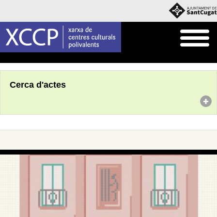
Inici
Agenda
Cerca d'actes