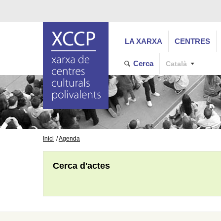
LA XARXA
CENTRES
Cerca
Català
Inici
Agenda
Cerca d'actes