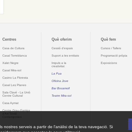
Centres
Què oferim
Què fem
Casa de Cultura
Cessió d'espais
Cursos i Tallers
Casal Torreblanca
Suport a les entitats
Programació pròpia
Xalet Negre
Impuls a la
Exposicions
creativitat
Casal Mira-sol
La Pua
Casino La Floresta
Oficina Jove
Casal Les Planes
Bar Bocamoll
Sala Clavé - La Unió
Centre Cultural
Teatre Mira-sol
Casa Aymat
Centre Grau-Garriga
d'Art Tèxtil
Contemporani
ls nostres serveis a partir de l'anàlisi de la teva navegació. Si