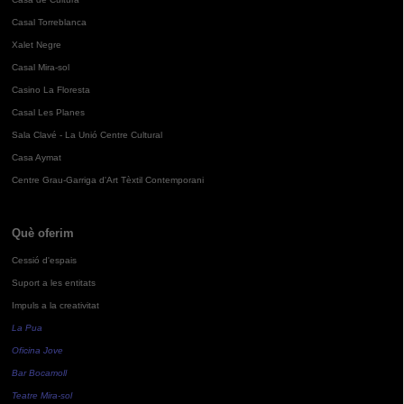
Casal Torreblanca
Xalet Negre
Casal Mira-sol
Casino La Floresta
Casal Les Planes
Sala Clavé - La Unió Centre Cultural
Casa Aymat
Centre Grau-Garriga d'Art Tèxtil Contemporani
Què oferim
Cessió d'espais
Suport a les entitats
Impuls a la creativitat
La Pua
Oficina Jove
Bar Bocamoll
Teatre Mira-sol