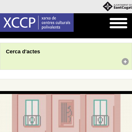
Inici
Agenda
Cerca d'actes