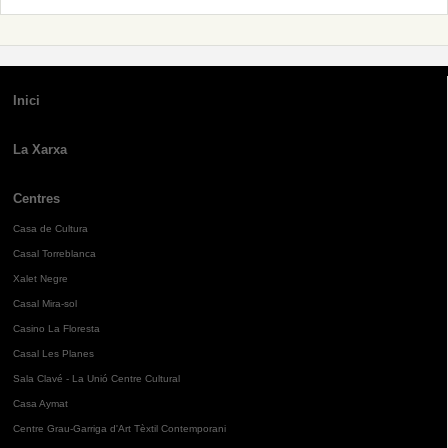
Inici
La Xarxa
Centres
Casa de Cultura
Casal Torreblanca
Xalet Negre
Casal Mira-sol
Casino La Floresta
Casal Les Planes
Sala Clavé - La Unió Centre Cultural
Casa Aymat
Centre Grau-Garriga d'Art Tèxtil Contemporani