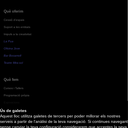
Què oferim
Cessió d'espais
Suport a les entitats
Impuls a la creativitat
La Pua
Oficina Jove
Bar Bocamoll
Teatre Mira-sol
Què fem
Cursos i Tallers
Programació pròpia
Exposicions
Ús de galetes
Aquest lloc utilitza galetes de tercers per poder millorar els nostres
Agenda
serveis a partir de l'anàlisi de la teva navegació. Si continues navegant
sense canviar la teva configuració considerarem que acceptes la seva