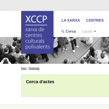
LA XARXA
CENTRES
Cerca
Català
Inici
Agenda
Cerca d'actes