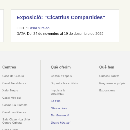
Exposició: "Cicatrius Compartides"
LLOC:
Casal Mira-sol
DATA: Del 24 de novembre al 19 de desembre de 2025
Centres
Què oferim
Què fem
Casa de Cultura
Cessió d'espais
Cursos i Tallers
Casal Torreblanca
Suport a les entitats
Programació pròpia
Xalet Negre
Impuls a la
Exposicions
creativitat
Casal Mira-sol
La Pua
Casino La Floresta
Oficina Jove
Casal Les Planes
Bar Bocamoll
Sala Clavé - La Unió
Centre Cultural
Teatre Mira-sol
Casa Aymat