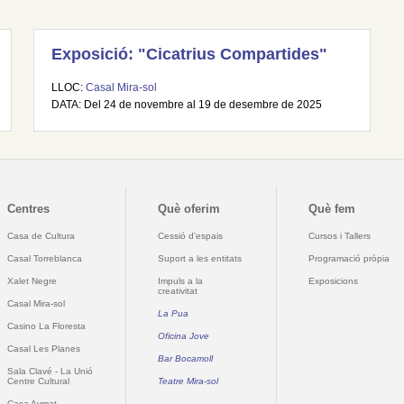
Exposició: "Cicatrius Compartides"
LLOC:
Casal Mira-sol
DATA: Del 24 de novembre al 19 de desembre de 2025
Centres
Què oferim
Què fem
Casa de Cultura
Cessió d'espais
Cursos i Tallers
Casal Torreblanca
Suport a les entitats
Programació pròpia
Xalet Negre
Impuls a la
Exposicions
creativitat
Casal Mira-sol
La Pua
Casino La Floresta
Oficina Jove
Casal Les Planes
Bar Bocamoll
Sala Clavé - La Unió
Centre Cultural
Teatre Mira-sol
Casa Aymat