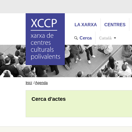
LA XARXA
CENTRES
Cerca
Català
Inici
Agenda
Cerca d'actes