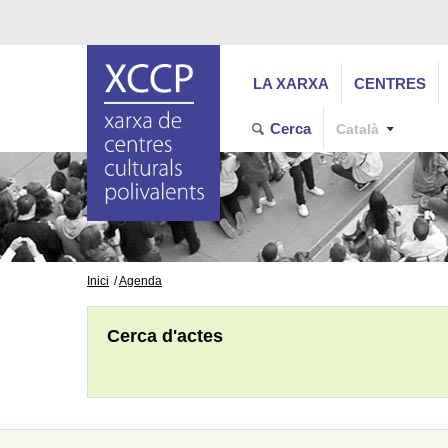
LA XARXA
CENTRES
Cerca
Català
Inici
Agenda
Cerca d'actes