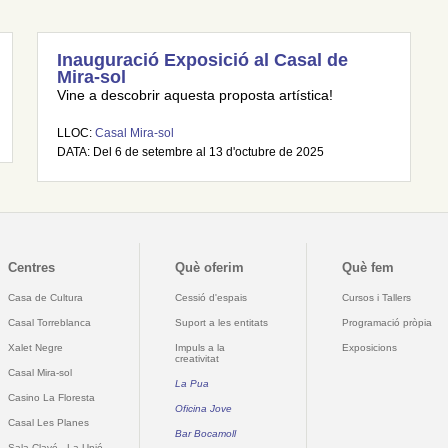
Inauguració Exposició al Casal de
Mira-sol
Vine a descobrir aquesta proposta artística!
LLOC:
Casal Mira-sol
DATA: Del 6 de setembre al 13 d'octubre de 2025
Centres
Què oferim
Què fem
Casa de Cultura
Cessió d'espais
Cursos i Tallers
Casal Torreblanca
Suport a les entitats
Programació pròpia
Xalet Negre
Impuls a la
Exposicions
creativitat
Casal Mira-sol
La Pua
Casino La Floresta
Oficina Jove
Casal Les Planes
Bar Bocamoll
Sala Clavé - La Unió