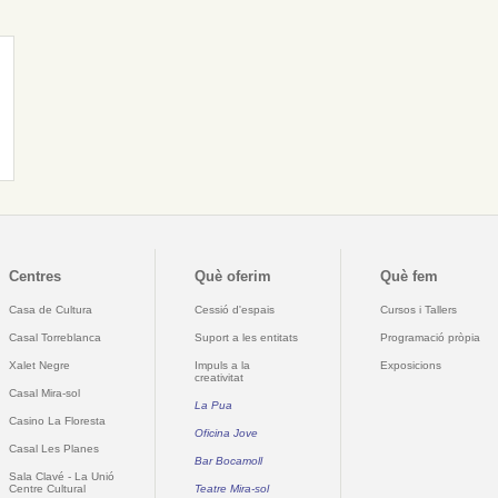
Centres
Què oferim
Què fem
Casa de Cultura
Cessió d'espais
Cursos i Tallers
Casal Torreblanca
Suport a les entitats
Programació pròpia
Xalet Negre
Impuls a la
Exposicions
creativitat
Casal Mira-sol
La Pua
Casino La Floresta
Oficina Jove
Casal Les Planes
Bar Bocamoll
Sala Clavé - La Unió
Centre Cultural
Teatre Mira-sol