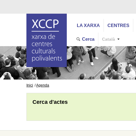
LA XARXA
CENTRES
Cerca
Català
Inici
Agenda
Cerca d'actes